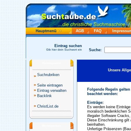
Hauptmenü
AGB
FAQ
Impressu
Eintrag suchen
Suche:
Gib hier dein Suchwort ein
Katalogmenü
Unsere Allg
Suchrubriken
Seite eintragen
Folgende Regeln gelten
Eintrag verwalten
beachtet werden:
Backlink
Einträge:
ChristList.de
Es werden keine Einträge 
moralisch bedenklichen S
illegaler Software Cracks
Diese Einschränkung gilt 
beinhalten.
Werbepartner
Unfertige Präsenzen (Baus