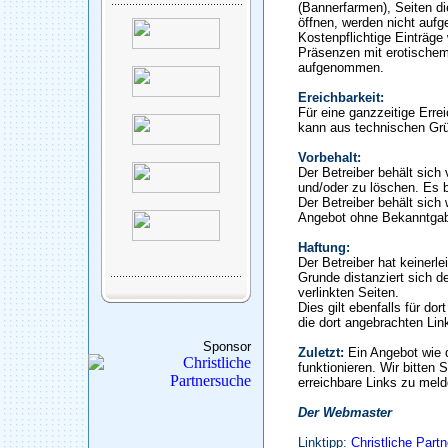
(Bannerfarmen), Seiten di
öffnen, werden nicht auf
Kostenpflichtige Einträge
Präsenzen mit erotischem
aufgenommen.
Ereichbarkeit:
Für eine ganzzeitige Erre
kann aus technischen Gr
Vorbehalt:
Der Betreiber behält sic
und/oder zu löschen. Es b
Der Betreiber behält sich 
Angebot ohne Bekanntgab
Haftung:
Der Betreiber hat keinerle
Grunde distanziert sich de
verlinkten Seiten.
Dies gilt ebenfalls für do
die dort angebrachten Lin
Sponsor
Zuletzt:
Ein Angebot wie 
funktionieren. Wir bitten 
erreichbare Links zu meld
Der Webmaster
Linktipp:
Christliche Part