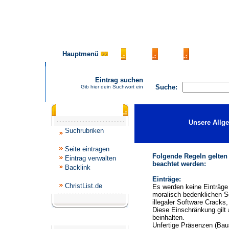
Hauptmenü
AGB
FAQ
Impressu
Eintrag suchen
Suche:
Gib hier dein Suchwort ein
Katalogmenü
Unsere Allg
Suchrubriken
Seite eintragen
Folgende Regeln gelten
Eintrag verwalten
beachtet werden:
Backlink
Einträge:
ChristList.de
Es werden keine Einträge 
moralisch bedenklichen S
illegaler Software Cracks
Diese Einschränkung gilt 
beinhalten.
Werbepartner
Unfertige Präsenzen (Baus