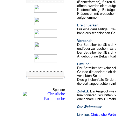
(Bannerfarmen), Seiten di
öffnen, werden nicht auf
Kostenpflichtige Einträge
Präsenzen mit erotischem
aufgenommen.
Ereichbarkeit:
Für eine ganzzeitige Erre
kann aus technischen Gr
Vorbehalt:
Der Betreiber behält sic
und/oder zu löschen. Es b
Der Betreiber behält sich 
Angebot ohne Bekanntgab
Haftung:
Der Betreiber hat keinerle
Grunde distanziert sich de
verlinkten Seiten.
Dies gilt ebenfalls für do
die dort angebrachten Lin
Sponsor
Zuletzt:
Ein Angebot wie 
funktionieren. Wir bitten 
erreichbare Links zu meld
Der Webmaster
Linktipp:
Christliche Part