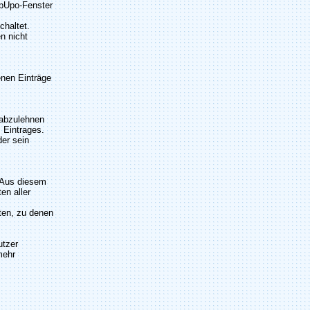
opUpo-Fenster
chaltet.
n nicht
enen Einträge
 abzulehnen
 Eintrages.
der sein
. Aus diesem
en aller
iten, zu denen
utzer
mehr