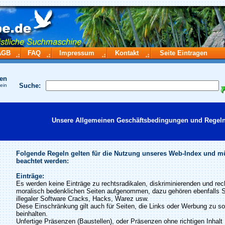
AGB
FAQ
Impressum
Kontakt
Seite Eintragen
hen
Suche:
ein
Unsere Allgemeinen Geschäftsbedingungen und Regeln
Folgende Regeln gelten für die Nutzung unseres Web-Index und 
beachtet werden:
Einträge:
Es werden keine Einträge zu rechtsradikalen, diskriminierenden und rech
moralisch bedenklichen Seiten aufgenommen, dazu gehören ebenfalls S
illegaler Software Cracks, Hacks, Warez usw.
Diese Einschränkung gilt auch für Seiten, die Links oder Werbung zu s
beinhalten.
Unfertige Präsenzen (Baustellen), oder Präsenzen ohne richtigen Inhalt