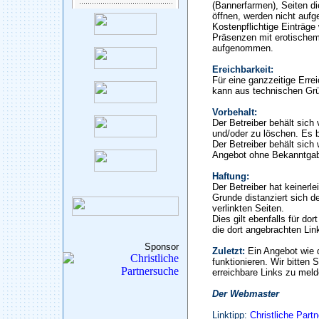
(Bannerfarmen), Seiten di
öffnen, werden nicht auf
Kostenpflichtige Einträge
Präsenzen mit erotischem
aufgenommen.
Ereichbarkeit:
Für eine ganzzeitige Erre
kann aus technischen Gr
Vorbehalt:
Der Betreiber behält sic
und/oder zu löschen. Es b
Der Betreiber behält sich 
Angebot ohne Bekanntgab
Haftung:
Der Betreiber hat keinerle
Grunde distanziert sich de
verlinkten Seiten.
Dies gilt ebenfalls für do
die dort angebrachten Lin
Sponsor
Zuletzt:
Ein Angebot wie 
funktionieren. Wir bitten 
erreichbare Links zu meld
Der Webmaster
Linktipp:
Christliche Part