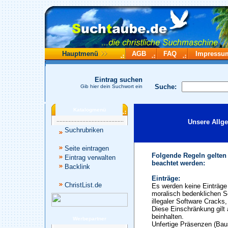
Hauptmenü
AGB
FAQ
Impressu
Eintrag suchen
Suche:
Gib hier dein Suchwort ein
Katalogmenü
Unsere Allg
Suchrubriken
Seite eintragen
Folgende Regeln gelten
Eintrag verwalten
beachtet werden:
Backlink
Einträge:
ChristList.de
Es werden keine Einträge 
moralisch bedenklichen S
illegaler Software Cracks
Diese Einschränkung gilt 
beinhalten.
Werbepartner
Unfertige Präsenzen (Baus