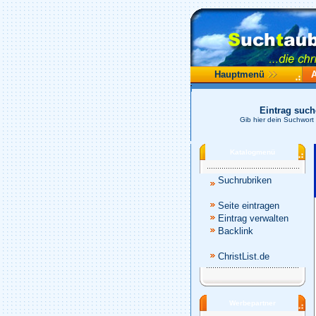
Hauptmenü
Eintrag suc
Gib hier dein Suchwort 
Katalogmenü
Suchrubriken
Seite eintragen
Eintrag verwalten
Backlink
ChristList.de
Werbepartner