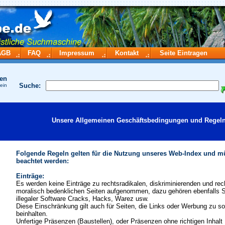
AGB
FAQ
Impressum
Kontakt
Seite Eintragen
hen
Suche:
ein
Unsere Allgemeinen Geschäftsbedingungen und Regeln
Folgende Regeln gelten für die Nutzung unseres Web-Index und 
beachtet werden:
Einträge:
Es werden keine Einträge zu rechtsradikalen, diskriminierenden und rech
moralisch bedenklichen Seiten aufgenommen, dazu gehören ebenfalls S
illegaler Software Cracks, Hacks, Warez usw.
Diese Einschränkung gilt auch für Seiten, die Links oder Werbung zu s
beinhalten.
Unfertige Präsenzen (Baustellen), oder Präsenzen ohne richtigen Inhalt