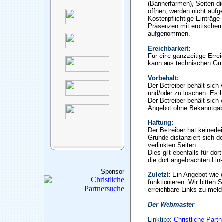
(Bannerfarmen), Seiten di
öffnen, werden nicht auf
Kostenpflichtige Einträge
Präsenzen mit erotischem
aufgenommen.
Ereichbarkeit:
Für eine ganzzeitige Erre
kann aus technischen Gr
Vorbehalt:
Der Betreiber behält sic
und/oder zu löschen. Es b
Der Betreiber behält sich 
Angebot ohne Bekanntgab
Haftung:
Der Betreiber hat keinerle
Grunde distanziert sich de
verlinkten Seiten.
Dies gilt ebenfalls für do
die dort angebrachten Lin
Sponsor
Zuletzt:
Ein Angebot wie 
funktionieren. Wir bitten 
erreichbare Links zu meld
Der Webmaster
Linktipp:
Christliche Part