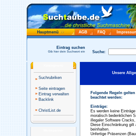
Hauptmenü
AGB
FAQ
Impressu
Eintrag suchen
Suche:
Gib hier dein Suchwort ein
Katalogmenü
Unsere Allg
Suchrubriken
Seite eintragen
Folgende Regeln gelten
Eintrag verwalten
beachtet werden:
Backlink
Einträge:
ChristList.de
Es werden keine Einträge 
moralisch bedenklichen S
illegaler Software Cracks
Diese Einschränkung gilt 
beinhalten.
Werbepartner
Unfertige Präsenzen (Baus