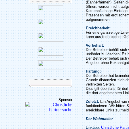
(Bannerfarmen), Seiten di
öffnen, werden nicht auf
Kostenpflichtige Einträge
Präsenzen mit erotischem
aufgenommen.
Ereichbarkeit:
Für eine ganzzeitige Erre
kann aus technischen Gr
Vorbehalt:
Der Betreiber behält sic
und/oder zu löschen. Es b
Der Betreiber behält sich 
Angebot ohne Bekanntgab
Haftung:
Der Betreiber hat keinerle
Grunde distanziert sich de
verlinkten Seiten.
Dies gilt ebenfalls für do
die dort angebrachten Lin
Sponsor
Zuletzt:
Ein Angebot wie 
funktionieren. Wir bitten 
erreichbare Links zu meld
Der Webmaster
Linktipp:
Christliche Part