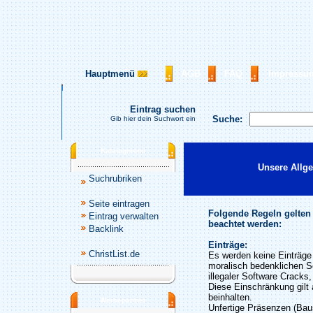
Hauptmenü
AGB
FAQ
Impressu
Eintrag suchen
Suche:
Gib hier dein Suchwort ein
Katalogmenü
Unsere Allg
Suchrubriken
Seite eintragen
Folgende Regeln gelten
Eintrag verwalten
beachtet werden:
Backlink
Einträge:
ChristList.de
Es werden keine Einträge 
moralisch bedenklichen S
illegaler Software Cracks
Diese Einschränkung gilt 
beinhalten.
Werbepartner
Unfertige Präsenzen (Baus