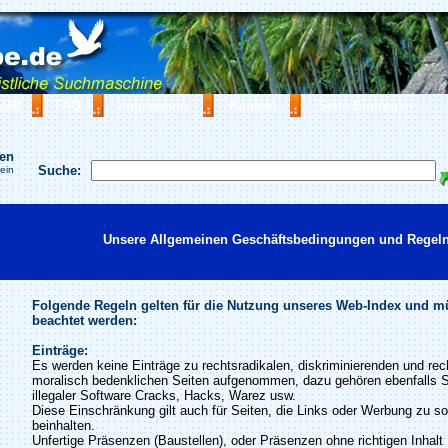
AGB
FAQ
Impressum
Kontakt
Seite Eintragen
hen
Suche:
ein
Unsere Allgemeinen Geschäftsbedingungen und Regeln
Folgende Regeln gelten für die Nutzung unseres Web-Index und 
beachtet werden:
Einträge:
Es werden keine Einträge zu rechtsradikalen, diskriminierenden und rech
moralisch bedenklichen Seiten aufgenommen, dazu gehören ebenfalls S
illegaler Software Cracks, Hacks, Warez usw.
Diese Einschränkung gilt auch für Seiten, die Links oder Werbung zu s
beinhalten.
Unfertige Präsenzen (Baustellen), oder Präsenzen ohne richtigen Inhalt