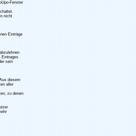
opUpo-Fenster
chaltet.
n nicht
enen Einträge
 abzulehnen
 Eintrages.
der sein
. Aus diesem
en aller
iten, zu denen
utzer
mehr