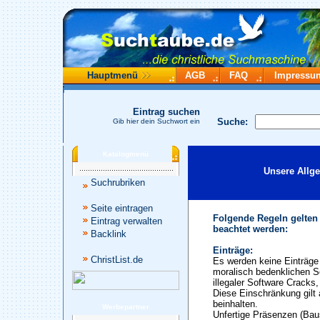
Hauptmenü
AGB
FAQ
Impressu
Eintrag suchen
Suche:
Gib hier dein Suchwort ein
Katalogmenü
Unsere Allg
Suchrubriken
Seite eintragen
Folgende Regeln gelten
Eintrag verwalten
beachtet werden:
Backlink
Einträge:
ChristList.de
Es werden keine Einträge 
moralisch bedenklichen S
illegaler Software Cracks
Diese Einschränkung gilt 
beinhalten.
Werbepartner
Unfertige Präsenzen (Baus