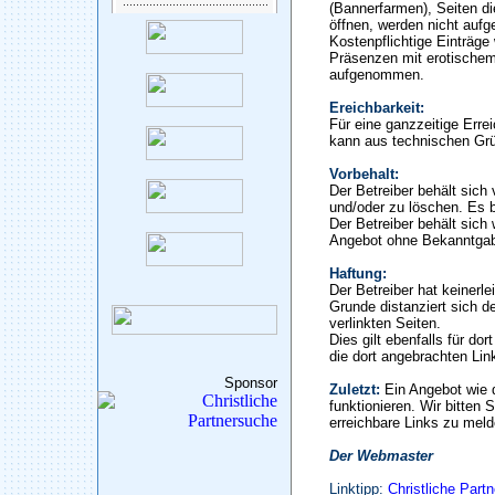
(Bannerfarmen), Seiten di
öffnen, werden nicht auf
Kostenpflichtige Einträge
Präsenzen mit erotischem
aufgenommen.
Ereichbarkeit:
Für eine ganzzeitige Erre
kann aus technischen Gr
Vorbehalt:
Der Betreiber behält sic
und/oder zu löschen. Es b
Der Betreiber behält sich 
Angebot ohne Bekanntgab
Haftung:
Der Betreiber hat keinerle
Grunde distanziert sich de
verlinkten Seiten.
Dies gilt ebenfalls für do
die dort angebrachten Lin
Sponsor
Zuletzt:
Ein Angebot wie 
funktionieren. Wir bitten 
erreichbare Links zu meld
Der Webmaster
Linktipp:
Christliche Part