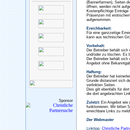
(Bannerfarmen), Seiten di
öffnen, werden nicht auf
Kostenpflichtige Einträge
Präsenzen mit erotischem
aufgenommen.
Ereichbarkeit:
Für eine ganzzeitige Erre
kann aus technischen Gr
Vorbehalt:
Der Betreiber behält sic
und/oder zu löschen. Es b
Der Betreiber behält sich 
Angebot ohne Bekanntgab
Haftung:
Der Betreiber hat keinerle
Grunde distanziert sich de
verlinkten Seiten.
Dies gilt ebenfalls für do
die dort angebrachten Lin
Sponsor
Zuletzt:
Ein Angebot wie 
funktionieren. Wir bitten 
erreichbare Links zu meld
Der Webmaster
Linktipp:
Christliche Part