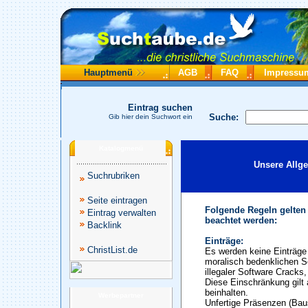
Hauptmenü
AGB
FAQ
Impressu
Eintrag suchen
Suche:
Gib hier dein Suchwort ein
Katalogmenü
Unsere Allg
Suchrubriken
Seite eintragen
Folgende Regeln gelten
Eintrag verwalten
beachtet werden:
Backlink
Einträge:
ChristList.de
Es werden keine Einträge 
moralisch bedenklichen S
illegaler Software Cracks
Diese Einschränkung gilt 
beinhalten.
Werbepartner
Unfertige Präsenzen (Baus