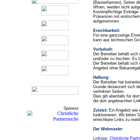
(Bannerfarmen), Seiten di
öffnen, werden nicht auf
Kostenpflichtige Einträge
Präsenzen mit erotischem
aufgenommen.
Ereichbarkeit:
Für eine ganzzeitige Erre
kann aus technischen Gr
Vorbehalt:
Der Betreiber behält sic
und/oder zu löschen. Es b
Der Betreiber behält sich 
Angebot ohne Bekanntgab
Haftung:
Der Betreiber hat keinerle
Grunde distanziert sich de
verlinkten Seiten.
Dies gilt ebenfalls für do
die dort angebrachten Lin
Sponsor
Zuletzt:
Ein Angebot wie 
funktionieren. Wir bitten 
erreichbare Links zu meld
Der Webmaster
Linktipp:
Christliche Part