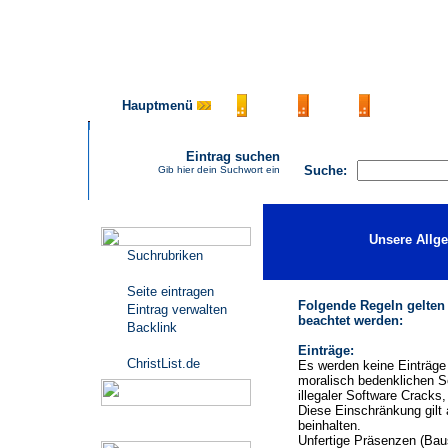
Hauptmenü
AGB
FAQ
Impressu
Eintrag suchen
Suche:
Gib hier dein Suchwort ein
Katalogmenü
Unsere Allg
Suchrubriken
Seite eintragen
Folgende Regeln gelten
Eintrag verwalten
beachtet werden:
Backlink
Einträge:
ChristList.de
Es werden keine Einträge 
moralisch bedenklichen S
illegaler Software Cracks
Diese Einschränkung gilt 
beinhalten.
Werbepartner
Unfertige Präsenzen (Baus