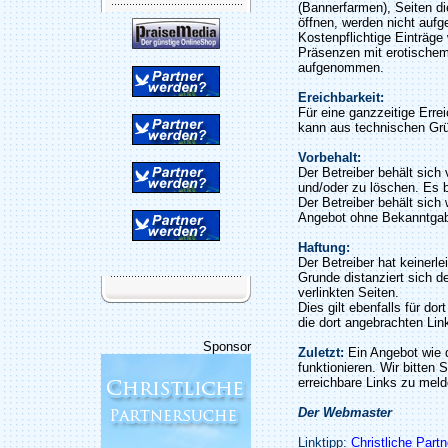
(Bannerfarmen), Seiten di
öffnen, werden nicht auf
Kostenpflichtige Einträge
Präsenzen mit erotischem
aufgenommen.
Ereichbarkeit:
Für eine ganzzeitige Erre
kann aus technischen Gr
Vorbehalt:
Der Betreiber behält sic
und/oder zu löschen. Es b
Der Betreiber behält sich 
Angebot ohne Bekanntgab
Haftung:
Der Betreiber hat keinerle
Grunde distanziert sich de
verlinkten Seiten.
Dies gilt ebenfalls für do
die dort angebrachten Lin
Sponsor
Zuletzt:
Ein Angebot wie 
funktionieren. Wir bitten 
erreichbare Links zu meld
Der Webmaster
Linktipp:
Christliche Part