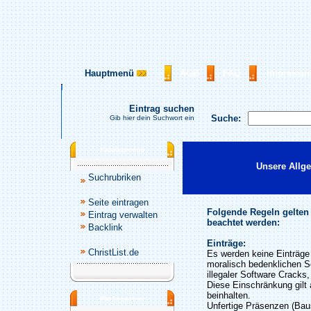
Hauptmenü
AGB
FAQ
Impressu
Eintrag suchen
Suche:
Gib hier dein Suchwort ein
Katalogmenü
Unsere Allg
Suchrubriken
Seite eintragen
Folgende Regeln gelten
Eintrag verwalten
beachtet werden:
Backlink
Einträge:
ChristList.de
Es werden keine Einträge 
moralisch bedenklichen S
illegaler Software Cracks
Diese Einschränkung gilt 
beinhalten.
Werbepartner
Unfertige Präsenzen (Baus