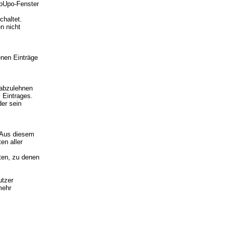
opUpo-Fenster
chaltet.
n nicht
enen Einträge
 abzulehnen
 Eintrages.
der sein
. Aus diesem
en aller
iten, zu denen
utzer
mehr