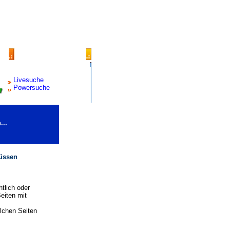
Livesuche
Powersuche
...
müssen
tlich oder
eiten mit
olchen Seiten