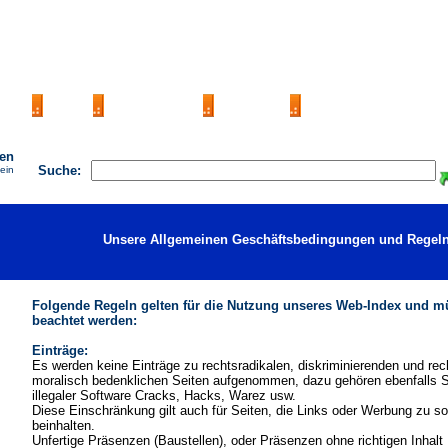
AGB
FAQ
Impressum
Kontakt
Seite Eintragen
hen
Suche:
ein
Unsere Allgemeinen Geschäftsbedingungen und Regeln
Folgende Regeln gelten für die Nutzung unseres Web-Index und 
beachtet werden:
Einträge:
Es werden keine Einträge zu rechtsradikalen, diskriminierenden und rech
moralisch bedenklichen Seiten aufgenommen, dazu gehören ebenfalls S
illegaler Software Cracks, Hacks, Warez usw.
Diese Einschränkung gilt auch für Seiten, die Links oder Werbung zu s
beinhalten.
Unfertige Präsenzen (Baustellen), oder Präsenzen ohne richtigen Inhalt